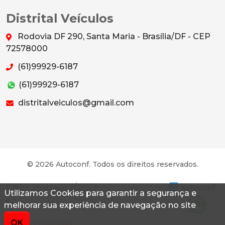
Distrital Veículos
Rodovia DF 290, Santa Maria - Brasília/DF - CEP
72578000
(61)99929-6187
(61)99929-6187
distritalveiculos@gmail.com
© 2026 Autoconf. Todos os direitos reservados.
CNPJ: 20.466.172/0001-
Utilizamos Cookies para garantir a segurança e
62
melhorar sua experiência de navegação no site
OK
Termos
Privacidade