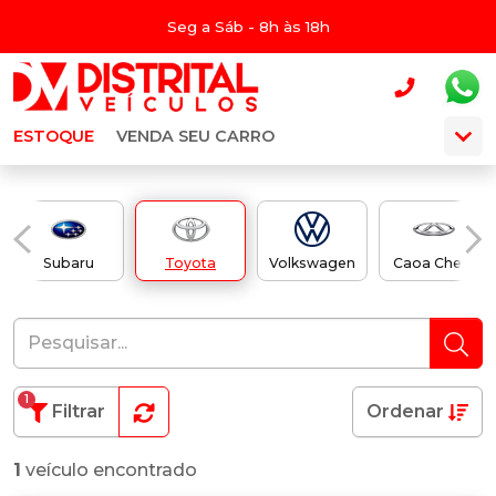
Seg a Sáb - 8h às 18h
ESTOQUE
VENDA SEU CARRO
Subaru
Toyota
Volkswagen
Caoa Chery
1
Filtrar
Ordenar
1
veículo encontrado