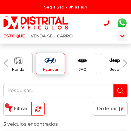
Seg a Sáb - 8h às 18h
ESTOQUE
VENDA SEU CARRO
Honda
Hyundai
JAC
Jeep
1
Filtrar
Ordenar
5
veículos encontrados