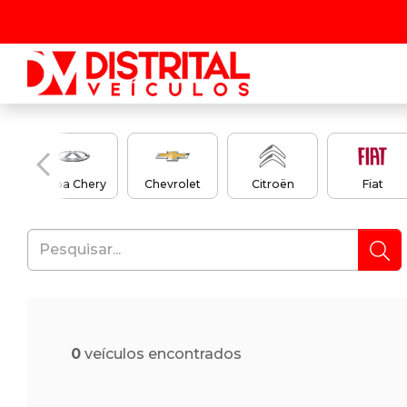
en
Caoa Chery
Chevrolet
Citroën
Fiat
0
veículos encontrados